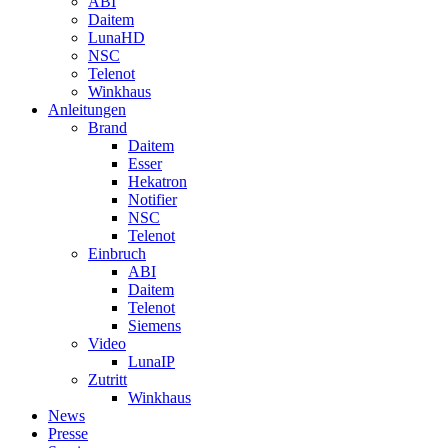
ABI
Daitem
LunaHD
NSC
Telenot
Winkhaus
Anleitungen
Brand
Daitem
Esser
Hekatron
Notifier
NSC
Telenot
Einbruch
ABI
Daitem
Telenot
Siemens
Video
LunaIP
Zutritt
Winkhaus
News
Presse