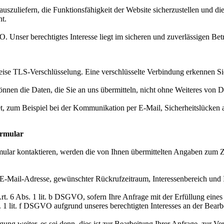
uszuliefern, die Funktionsfähigkeit der Website sicherzustellen und di
t.
. Unser berechtigtes Interesse liegt im sicheren und zuverlässigen Bet
se TLS-Verschlüsselung. Eine verschlüsselte Verbindung erkennen Sie d
nnen die Daten, die Sie an uns übermitteln, nicht ohne Weiteres von D
et, zum Beispiel bei der Kommunikation per E-Mail, Sicherheitslücken 
ormular
mular kontaktieren, werden die von Ihnen übermittelten Angaben zum 
-Mail-Adresse, gewünschter Rückrufzeitraum, Interessenbereich und 
Art. 6 Abs. 1 lit. b DSGVO, sofern Ihre Anfrage mit der Erfüllung ei
. 1 lit. f DSGVO aufgrund unseres berechtigten Interesses an der Bearb
ung weiter, es sei denn, dies ist zur Bearbeitung Ihrer Anfrage, zur Ve