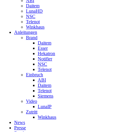
ABI
Daitem
LunaHD
NSC
Telenot
Winkhaus
Anleitungen
Brand
Daitem
Esser
Hekatron
Notifier
NSC
Telenot
Einbruch
ABI
Daitem
Telenot
Siemens
Video
LunaIP
Zutritt
Winkhaus
News
Presse